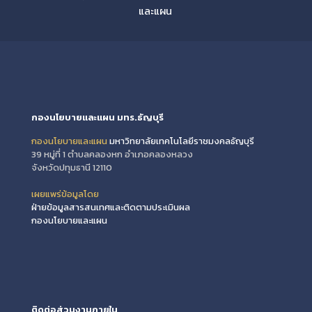
และแผน
กองนโยบายและแผน มทร.ธัญบุรี
กองนโยบายและแผน
มหาวิทยาลัยเทคโนโลยีราชมงคลธัญบุรี
39 หมู่ที่ 1 ตำบลคลองหก อำเภอคลองหลวง
จังหวัดปทุมธานี 12110
เผยแพร่ข้อมูลโดย
ฝ่ายข้อมูลสารสนเทศและติดตามประเมินผล
กองนโยบายและแผน
ติดต่อส่วนงานภายใน