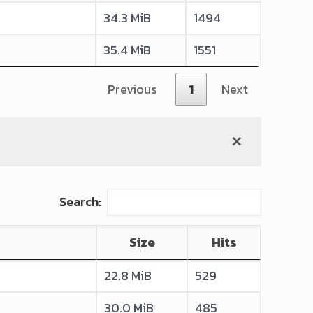
34.3 MiB
1494
35.4 MiB
1551
Previous
1
Next
✕
Search:
Size
Hits
22.8 MiB
529
30.0 MiB
485