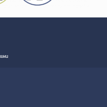
ละแผน