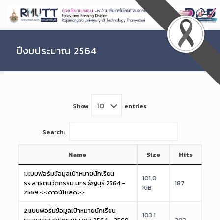
Skip
to
Content
ปีงบประมาณ 2564
Show
entries
Search:
Name
Size
Hits
1.แบบฟอร์มข้อมูลเป้าหมายนักเรียน
101.0
รร.สาธิตนวัตกรรม มทร.ธัญบุรี 2564 -
187
KiB
2569 <<ดาวน์โหลด>>
2.แบบฟอร์มข้อมูลเป้าหมายนักเรียน
103.1
รร.อนุบาลสาธิตราชมงคล 2564 - 2569
203