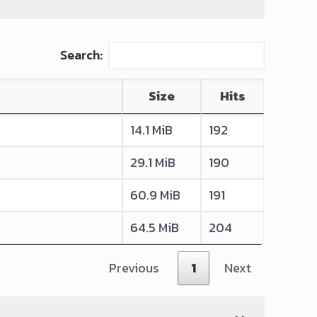
Search:
Size
Hits
14.1 MiB
192
29.1 MiB
190
60.9 MiB
191
>
64.5 MiB
204
Previous
1
Next