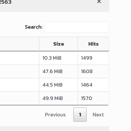
2563
✕
Search:
Size
Hits
10.3 MiB
1499
47.6 MiB
1608
44.5 MiB
1464
49.9 MiB
1570
Previous
1
Next