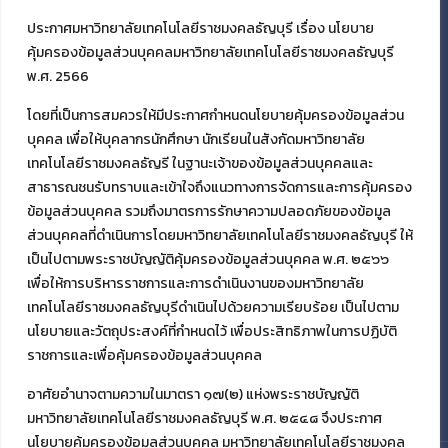
ประกาศมหาวิทยาลัยเทคโนโลยีราชมงคลธัญบุรี เรื่อง นโยบาย
คุ้มครองข้อมูลส่วนบุคคลมหาวิทยาลัยเทคโนโลยีราชมงคลธัญบุรี
พ.ศ. 2566
โดยที่เป็นการสมควรให้มีประกาศกำหนดนโยบายคุ้มครองข้อมูลส่วน
บุคคล เพื่อให้บุคลากรนักศึกษา นักเรียนในสังกัดมหาวิทยาลัย
เทคโนโลยีราชมงคลธัญรี ในฐานะเจ้าของข้อมูลส่วนบุคคลและ
สาธารณชนรับทราบและเข้าใจถึงแนวทางการจัดการและการคุ้มครอง
ข้อมูลส่วนบุคคล รวมถึงมาตรการรักษาความปลอดภัยของข้อมูล
ส่วนบุคคลที่ดำเนินการโดยมหาวิทยาลัยเทคโนโลยีราชมงคลธัญบุรี ให้
เป็นไปตามพระราชบัญญัติคุ้มครองข้อมูลส่วนบุคคล พ.ศ. ๒๕๖๖
เพื่อให้การบริหารราชการและการดำเนินงานของมหาวิทยาลัย
เทคโนโลยีราชมงคลธัญบุรีดำเนินไปด้วยความเรียบร้อย เป็นไปตาม
นโยบายและวัตถุประสงค์ที่กำหนดไว้ เพื่อประสิทธิภาพในการปฏิบัติ
ราชการและเพื่อคุ้มครองข้อมูลส่วนบุคคล
อาศัยอำนาจตามความในมาตรา ๑๗(๒) แห่งพระราชบัญญัติ
มหาวิทยาลัยเทคโนโลยีราชมงคลธัญบุรี พ.ศ. ๒๕๔๘ จึงประกาศ
นโยบายคุ้มครองข้อมูลส่วนบุคคล มหาวิทยาลัยเทคโนโลยีราชมงคล