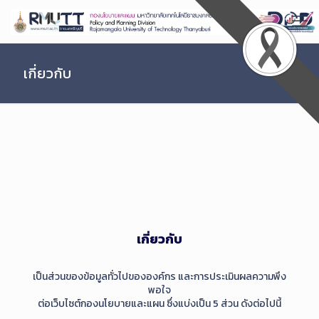
Skip
to
Content
เกี่ยวกับ
เกี่ยวกับ
เป็นส่วนของข้อมูลทั่วไปขององค์กร และการประเมินผลความพึง
พอใจ
ต่อเว็บไซต์กองนโยบายและแผน ซึ่งแบ่งเป็น 5 ส่วน ดังต่อไปนี้