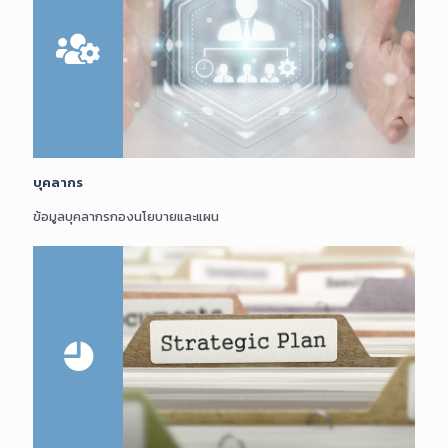
บุคลากร
ข้อมูลบุคลากรกองนโยบายและแผน