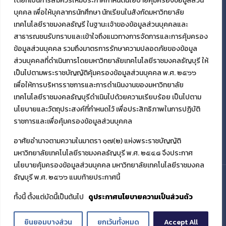
โดยที่เป็นการสมควรให้มีประกาศกำหนดนโยบายคุ้มครองข้อมูลส่วน
บุคคล เพื่อให้บุคลากรนักศึกษา นักเรียนในสังกัดมหาวิทยาลัย
เทคโนโลยีราชมงคลธัญรี ในฐานะเจ้าของข้อมูลส่วนบุคคลและ
สาธารณชนรับทราบและเข้าใจถึงแนวทางการจัดการและการคุ้มครอง
ข้อมูลส่วนบุคคล รวมถึงมาตรการรักษาความปลอดภัยของข้อมูล
ส่วนบุคคลที่ดำเนินการโดยมหาวิทยาลัยเทคโนโลยีราชมงคลธัญบุรี ให้
เป็นไปตามพระราชบัญญัติคุ้มครองข้อมูลส่วนบุคคล พ.ศ. ๒๕๖๖
เพื่อให้การบริหารราชการและการดำเนินงานของมหาวิทยาลัย
เทคโนโลยีราชมงคลธัญบุรีดำเนินไปด้วยความเรียบร้อย เป็นไปตาม
นโยบายและวัตถุประสงค์ที่กำหนดไว้ เพื่อประสิทธิภาพในการปฏิบัติ
ราชการและเพื่อคุ้มครองข้อมูลส่วนบุคคล
อาศัยอำนาจตามความในมาตรา ๑๗(๒) แห่งพระราชบัญญัติ
มหาวิทยาลัยเทคโนโลยีราชมงคลธัญบุรี พ.ศ. ๒๕๔๘ จึงประกาศ
นโยบายคุ้มครองข้อมูลส่วนบุคคล มหาวิทยาลัยเทคโนโลยีราชมงคล
ธัญบุรี พ.ศ. ๒๕๖๖ แนบท้ายประกาศนี้
© 2021 มหาวิทยาลัยเทคโนโลยีราชมงคลธัญบุรี
ทั้งนี้ ตั้งแต่บัดนี้เป็นต้นไป
ดูประกาศนโยบายความเป็นส่วนตัว
ยินยอมบางส่วน
ยกเว้นทั้งหมด
Accept All