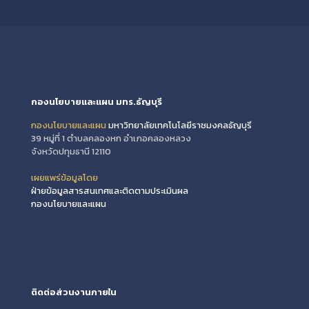
กองนโยบายและแผน มทร.ธัญบุรี
กองนโยบายและแผน
มหาวิทยาลัยเทคโนโลยีราชมงคลธัญบุรี
39 หมู่ที่ 1 ตำบลคลองหก อำเภอคลองหลวง
จังหวัดปทุมธานี 12110
เผยแพร่ข้อมูลโดย
ฝ่ายข้อมูลสารสนเทศและติดตามประเมินผล
กองนโยบายและแผน
ติดต่อส่วนงานภายใน