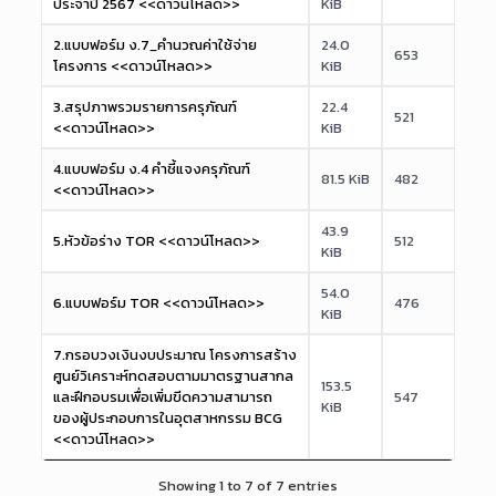
ประจำปี 2567 <<ดาวน์โหลด>>
KiB
2.แบบฟอร์ม ง.7_คำนวณค่าใช้จ่าย
24.0
653
โครงการ <<ดาวน์โหลด>>
KiB
3.สรุปภาพรวมรายการครุภัณฑ์
22.4
521
<<ดาวน์โหลด>>
KiB
4.แบบฟอร์ม ง.4 คำชี้แจงครุภัณฑ์
81.5 KiB
482
<<ดาวน์โหลด>>
43.9
5.หัวข้อร่าง TOR <<ดาวน์โหลด>>
512
KiB
54.0
6.แบบฟอร์ม TOR <<ดาวน์โหลด>>
476
KiB
7.กรอบวงเงินงบประมาณ โครงการสร้าง
ศูนย์วิเคราะห์ทดสอบตามมาตรฐานสากล
153.5
และฝึกอบรมเพื่อเพิ่มขีดความสามารถ
547
KiB
ของผู้ประกอบการในอุตสาหกรรม BCG
<<ดาวน์โหลด>>
Showing 1 to 7 of 7 entries