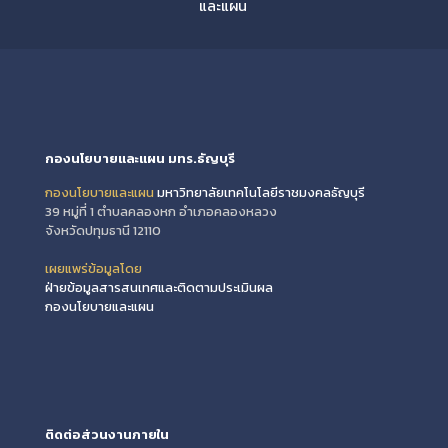
และแผน
กองนโยบายและแผน มทร.ธัญบุรี
กองนโยบายและแผน
มหาวิทยาลัยเทคโนโลยีราชมงคลธัญบุรี
39 หมู่ที่ 1 ตำบลคลองหก อำเภอคลองหลวง
จังหวัดปทุมธานี 12110
เผยแพร่ข้อมูลโดย
ฝ่ายข้อมูลสารสนเทศและติดตามประเมินผล
กองนโยบายและแผน
ติดต่อส่วนงานภายใน