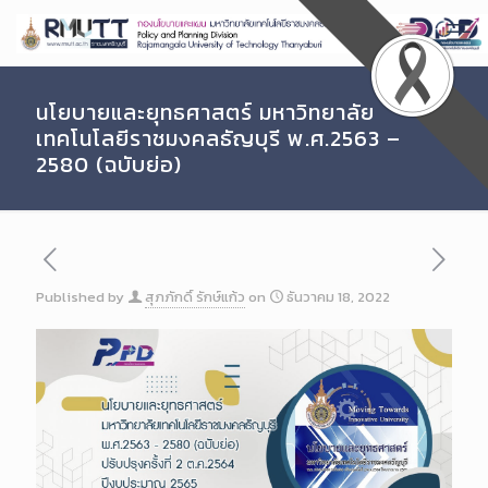
Skip
to
Content
นโยบายและยุทธศาสตร์ มหาวิทยาลัย
เทคโนโลยีราชมงคลธัญบุรี พ.ศ.2563 –
2580 (ฉบับย่อ)
Published by
สุภภักดิ์ รักษ์แก้ว
on
ธันวาคม 18, 2022