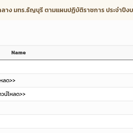
กลาง มทร.ธัญบุรี ตามแผนปฏิบัติราชการ ประจำปีง
Name
์โหลด>>
ดาวน์โหลด>>