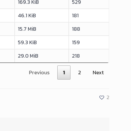
169.3 KiB
529
46.1 KiB
181
15.7 MiB
188
59.3 KiB
159
29.0 MiB
218
Previous
1
2
Next
2