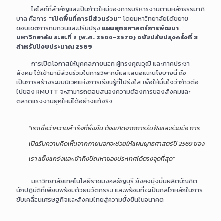
ไฮไลท์ที่สำคัญและเป็นก้าวใหม่ของการบริหารงานตามหลักธรรมาภิ
บาล คือการ
"เปิดพื้นที่การมีส่วนร่วม"
โดยมหาวิทยาลัยได้ขยาย
ขอบเขตการทบทวนและปรับปรุง
แผนยุทธศาสตร์การพัฒนา
มหาวิทยาลัย ระยะที่ 2 (พ.ศ. 2566-2570) ฉบับปรับปรุงครั้งที่ 3
สำหรับปีงบประมาณ 2569
การเปิดโอกาสให้บุคคลภายนอก ผู้ทรงคุณวุฒิ และภาคประชา
สังคม ได้เข้ามามีส่วนร่วมในการวิพากษ์และเสนอแนะนโยบายนี้ ถือ
เป็นการสร้างระบบนิเวศแห่งการเรียนรู้ที่โปร่งใส เพื่อให้มั่นใจว่าก้าวต่อ
ไปของ RMUTT จะสามารถตอบสนองความต้องการของสังคมและ
ตลาดแรงงานยุคใหม่ได้อย่างแท้จริง
"เราเชื่อว่าความสำเร็จที่ยั่งยืน ต้องเกิดจากการรับฟังและร่วมมือ การ
เปิดรับความคิดเห็นจากภายนอกจะช่วยให้แผนยุทธศาสตร์ปี 2569 ของ
เรา แข็งแกร่งและเข้าถึงปัญหาของประเทศได้ตรงจุดที่สุด"
มหาวิทยาลัยเทคโนโลยีราชมงคลธัญบุรี ยังคงมุ่งมั่นผลิตบัณฑิต
นักปฏิบัติที่เพียบพร้อมด้วยนวัตกรรม และพร้อมที่จะเป็นกลไกหลักในการ
ขับเคลื่อนเศรษฐกิจและสังคมไทยสู่ความยั่งยืนในอนาคต