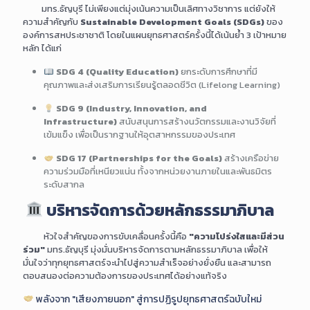
มทร.ธัญบุรี ไม่เพียงแต่มุ่งเน้นความเป็นเลิศทางวิชาการ แต่ยังให้
ความสำคัญกับ
Sustainable Development Goals (SDGs)
ของ
องค์การสหประชาชาติ โดยในแผนยุทธศาสตร์ครั้งนี้ได้เน้นย้ำ 3 เป้าหมาย
หลัก ได้แก่
SDG 4 (Quality Education)
ยกระดับการศึกษาที่มี
คุณภาพและส่งเสริมการเรียนรู้ตลอดชีวิต (Lifelong Learning)
SDG 9 (Industry, Innovation, and
Infrastructure)
สนับสนุนการสร้างนวัตกรรมและงานวิจัยที่
เข้มแข็ง เพื่อเป็นรากฐานให้อุตสาหกรรมของประเทศ
SDG 17 (Partnerships for the Goals)
สร้างเครือข่าย
ความร่วมมือที่เหนียวแน่น ทั้งจากหน่วยงานภายในและพันธมิตร
ระดับสากล
บริหารจัดการด้วยหลักธรรมาภิบาล
หัวใจสำคัญของการขับเคลื่อนครั้งนี้คือ
"ความโปร่งใสและมีส่วน
ร่วม"
มทร.ธัญบุรี มุ่งมั่นบริหารจัดการตามหลักธรรมาภิบาล เพื่อให้
มั่นใจว่าทุกยุทธศาสตร์จะนำไปสู่ความสำเร็จอย่างยั่งยืน และสามารถ
ตอบสนองต่อความต้องการของประเทศได้อย่างแท้จริง
พลังจาก "เสียงภายนอก" สู่การปฏิรูปยุทธศาสตร์ฉบับใหม่